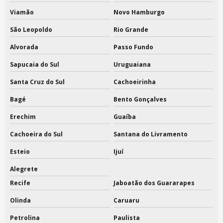
Saco tnt com visor atacado
Viamão
Novo Hamburgo
Saco tnt para sapato personalizado
São Leopoldo
Rio Grande
Sacola de feira brinde
Alvorada
Passo Fundo
Sacola tnt personalizada
Sapucaia do Sul
Uruguaiana
Santa Cruz do Sul
Cachoeirinha
Sacola tnt personalizada atacado
Bagé
Bento Gonçalves
Sacos de tnt com visor para sapatos
Erechim
Guaíba
Saco tnt solda eletronica
Cachoeira do Sul
Santana do Livramento
Saco tnt solda eletronica preço
Esteio
Ijuí
Saco tnt solda eletronica valor
Alegrete
Saco tnt solda eletronica com visor
Recife
Jaboatão dos Guararapes
Olinda
Caruaru
Sacola tnt para eventos
Petrolina
Paulista
Sacola tnt personalizada para eventos