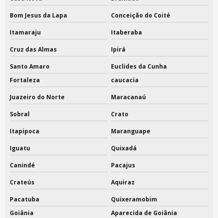
Bom Jesus da Lapa
Conceição do Coité
Itamaraju
Itaberaba
Cruz das Almas
Ipirá
Santo Amaro
Euclides da Cunha
Fortaleza
caucacia
Juazeiro do Norte
Maracanaú
Sobral
Crato
Itapipoca
Maranguape
Iguatu
Quixadá
Canindé
Pacajus
Crateús
Aquiraz
Pacatuba
Quixeramobim
Goiânia
Aparecida de Goiânia