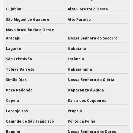
Cujubim
Alta Floresta d'Oeste
São Miguel do Guaporé
Alto Paraíso
Nova Brasilândia d'Oeste
Aracaju
Nossa Senhora do Socorro
Lagarto
Itabaiana
São Cristóvão
Estância
Tobias Barreto
Itabaianinha
Simão Dias
Nossa Senhora da Glória
Poço Redondo
Itaporanga d'Ajuda
Capela
Barra dos Coqueiros
Laranjeiras
Propriá
Canindé de São Francisco
Porto da Folha
Boquim
Nossa Senhora das Dores