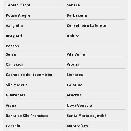
Fábrica de sacolas tnt personalizadas
Teófilo Otoni
Sabará
Pouso Alegre
Barbacena
Fábrica sacos tnt
Varginha
Conselheiro Lafeiete
Fabricante de ecobag
Araguari
Itabira
Fabricante de sacolas tnt
Passos
Fornecedor de sacolas tnt
Serra
Vila Velha
Preço de capa para ternos
Cariacica
Vitória
Saco alvejado flanelado
Cachoeiro de Itapemirim
Linhares
São Mateus
Colatina
Saco de sapatos com visor
Guarapari
Aracruz
Saco tnt branco
Viana
Nova Venécia
Saco tnt com cordão
Barra de São Francisco
Santa Maria de Jetibá
Saco tnt em são paulo
Castelo
Marataízes