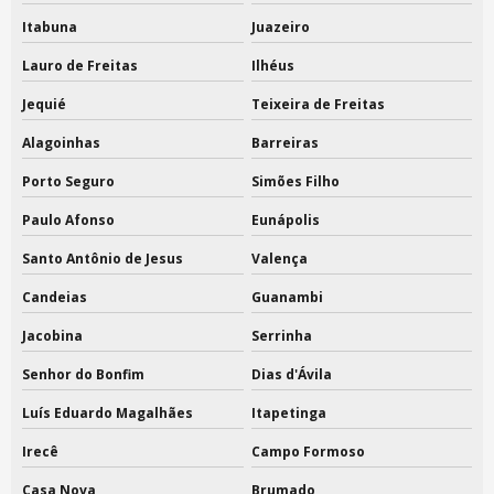
Itabuna
Juazeiro
Saco para sapato tnt
Lauro de Freitas
Ilhéus
Sacola tnt feiras e eventos
Jequié
Teixeira de Freitas
Sacolas feiras e eventos
Alagoinhas
Barreiras
Porto Seguro
Simões Filho
Paulo Afonso
Eunápolis
Santo Antônio de Jesus
Valença
Candeias
Guanambi
Jacobina
Serrinha
Senhor do Bonfim
Dias d'Ávila
Luís Eduardo Magalhães
Itapetinga
Irecê
Campo Formoso
Casa Nova
Brumado