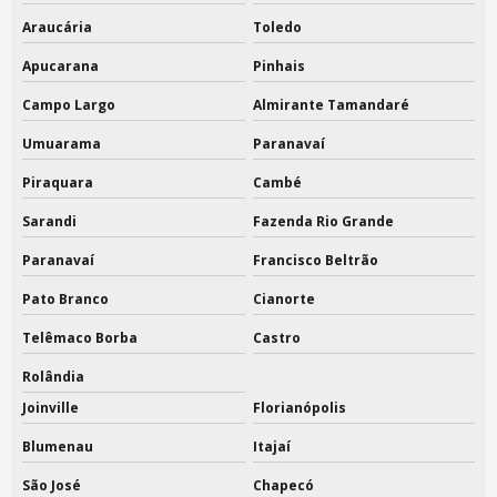
Saco em tnt atacado
Araucária
Toledo
Apucarana
Pinhais
Fabricante de capa para cadeira
Campo Largo
Almirante Tamandaré
Fábrica de capa para cadeira
Umuarama
Paranavaí
Capa para cadeira no atacado
Piraquara
Cambé
Capa para cadeira no atacado em sp
Sarandi
Fazenda Rio Grande
Fabricante de capa para roupa
Paranavaí
Francisco Beltrão
Fabricante de capa para roupa em sp
Pato Branco
Cianorte
Fabricante de saco em flanela
Telêmaco Borba
Castro
Rolândia
Fábrica de saco em flanela
Joinville
Florianópolis
Saco em flanela atacado
Blumenau
Itajaí
Fabricante de sacola em lona
São José
Chapecó