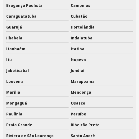
Bragança Paulista
Campinas
Sacola lona personalizada
Caraguatatuba
Cubatão
Sacola tnt
Guarujá
Hortolândia
Sacola tnt boca de palhaço
Ilhabela
Indaiatuba
Itanhaém
Itatiba
Sacola tnt metalizada
Itu
Itupeva
Sacola tnt personalizada valores
Jaboticabal
Jundiaí
Sacola tnt preço
Louveira
Marapoama
Sacola tnt valores
Marília
Mendonça
Sacolas ecobag algodão
Mongaguá
Osasco
Sacolas ecobag atacado
Paulínia
Peruíbe
Sacolas ecológicas algodão cru
Praia Grande
Ribeirão Preto
Riviera de São Lourenço
Santo André
Sacolas ecológicas no atacado