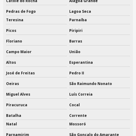
Catolé do Rocha
Alagoa Grande
Pedras de Fogo
Lagoa Seca
Teresina
Parnaíba
Picos
Piripiri
Floriano
Barras
Campo Maior
União
Altos
Esperantina
José de Freitas
Pedro II
Oeiras
São Raimundo Nonato
Miguel Alves
Luís Correia
Piracuruca
Cocal
Batalha
Corrente
Natal
Mossoró
Parnamirim
São Gonçalo do Amarante