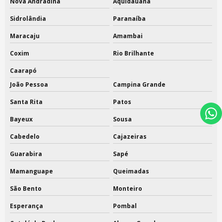
Nova Andradina
Aquidauana
Sidrolândia
Paranaíba
Maracaju
Amambai
Coxim
Rio Brilhante
Caarapó
João Pessoa
Campina Grande
Santa Rita
Patos
Bayeux
Sousa
Cabedelo
Cajazeiras
Guarabira
Sapé
Mamanguape
Queimadas
São Bento
Monteiro
Esperança
Pombal