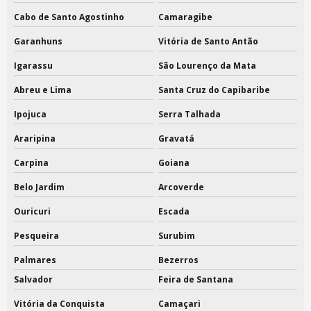
Cabo de Santo Agostinho
Camaragibe
Sacola solda eletronica
Garanhuns
Vitória de Santo Antão
Sacola solda eletronica personalizada
Igarassu
São Lourenço da Mata
Sacola de eventos brinde
Abreu e Lima
Santa Cruz do Capibaribe
Embalagem flanela personalizada
Ipojuca
Serra Talhada
Saco de tnt para sapato
Araripina
Gravatá
Carpina
Goiana
Saco feltro
Belo Jardim
Arcoverde
Saco flanelado
Ouricuri
Escada
Saco para sapatos tnt personalizado
Pesqueira
Surubim
Sacola em tnt personalizada
Palmares
Bezerros
Sacola tnt eventos
Salvador
Feira de Santana
Vitória da Conquista
Camaçari
Saquinho tnt para sapato