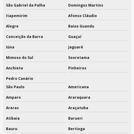
Saco tnt para sapato
São Gabriel da Palha
Domingos Martins
Saco tnt preços
Itapemirim
Afonso Cláudio
Saco tnt preto
Alegre
Baixo Guandu
Conceição da Barra
Guaçuí
Saco tnt valores
Iúna
Jaguaré
Sacola ecobag algodão cru
Mimoso do Sul
Sooretama
Sacola ecobag personalizada preço
Anchieta
Pinheiros
Sacola ecobag personalizada são paulo
Pedro Canário
Sacola ecobag personalizada valores
São Paulo
Americana
Amparo
Araraquara
Sacola ecológica ecobag
Araras
Araçatuba
Sacola em lona
Atibaia
Barueri
Sacola lona brinde
Bauru
Bertioga
Sacola lona para feira