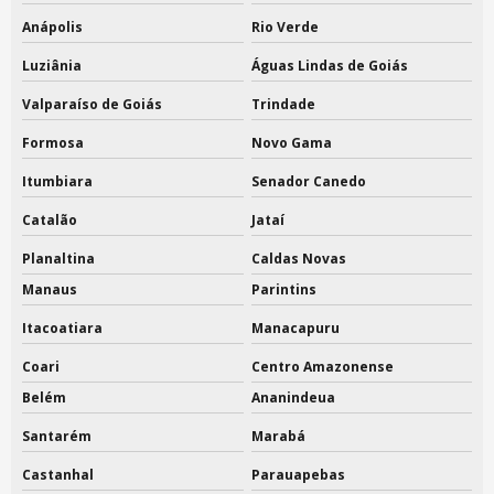
Anápolis
Rio Verde
Luziânia
Águas Lindas de Goiás
Valparaíso de Goiás
Trindade
Formosa
Novo Gama
Itumbiara
Senador Canedo
Catalão
Jataí
Planaltina
Caldas Novas
Manaus
Parintins
Itacoatiara
Manacapuru
Coari
Centro Amazonense
Belém
Ananindeua
Santarém
Marabá
Castanhal
Parauapebas