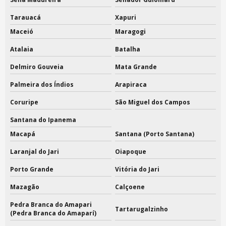
Tarauacá
Xapuri
Maceió
Maragogi
Atalaia
Batalha
Delmiro Gouveia
Mata Grande
Palmeira dos Índios
Arapiraca
Coruripe
São Miguel dos Campos
Santana do Ipanema
Macapá
Santana (Porto Santana)
Laranjal do Jari
Oiapoque
Porto Grande
Vitória do Jari
Mazagão
Calçoene
Pedra Branca do Amapari
Tartarugalzinho
(Pedra Branca do Amaparí)