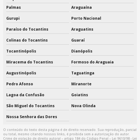
Palmas
Araguaína
Gurupi
Porto Nacional
Paraíso do Tocantins
Araguatins
Colinas do Tocantins
Guaraí
Tocantinópolis
Dianópolis
Miracema do Tocantins
Formoso do Araguaia
Augustinópolis
Taguatinga
Pedro Afonso
Miranorte
Lagoa da Confusão
Goiatins
São Miguel do Tocantins
Nova Olinda
Nossa Senhora das Dores
O conteúdo do texto desta página é de direito reservado. Sua reprodução, parcial
ou total, mesmo citando nossos links, é proibida sem a autorização do autor.
Crime de violação de direito autoral – artigo 184 do Código Penal –
Lei 9610/98 - Lei