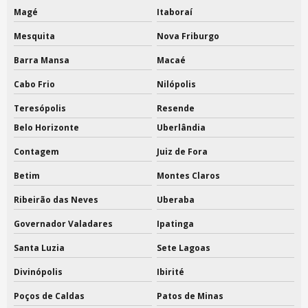
Magé
Itaboraí
Embalagens de tecido personalizadas
Mesquita
Nova Friburgo
Embalagens de tecido saquinhos
Barra Mansa
Macaé
Fábrica de capa de roupa feminina
Cabo Frio
Nilópolis
Fábrica de capa de roupas
Teresópolis
Resende
Fábrica de capa de roupas sp
Belo Horizonte
Uberlândia
Contagem
Juiz de Fora
Fábrica de ecobag
Betim
Montes Claros
Fábrica de ecobag em sp
Ribeirão das Neves
Uberaba
Fábrica de ecobags
Governador Valadares
Ipatinga
Fábrica de sacola tnt
Santa Luzia
Sete Lagoas
Fábrica de sacola tnt atacado
Divinópolis
Ibirité
Fabrica de sacolas ecobag
Poços de Caldas
Patos de Minas