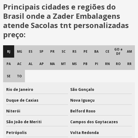
Principais cidades e regiões do
Ecobag sacola ecológica personalizada
Brasil onde a Zader Embalagens
Ecobag tecido ecológico
atende Sacolas tnt personalizadas
preço:
Ecobags personalizadas
Embalagem de tecido para presente
GO e
RJ
MG
ES
SP
PR
SC
RS
PE
BA
CE
AM
DF
Embalagem tnt
PA
AC
AL
AP
MA
MT
MS
PB
PI
RN
RO
RR
Embalagem tnt para chinelo
SE
TO
Embalagem tnt para roupas
Rio de Janeiro
São Gonçalo
Embalagem tnt para sapatos
Duque de Caxias
Nova Iguaçu
Embalagem tnt personalizada
Niterói
Belford Roxo
Embalagem tnt presente
São João de Meriti
Campos dos Goytacazes
Embalagens de tecido
Petrópolis
Volta Redonda