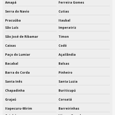
Amapá
Ferreira Gomes
Serra do Navio
Cutias
Pracuúba
Itaubal
São Luís
Imperatriz
São José de Ribamar
Timon
Caixas
Codó
Paço do Lumiar
Açailândia
Bacabal
Balsas
Barra do Corda
Pinheiro
Santa Inês
Santa Luzia
Chapadinha
Buriticupú
Grajaú
Coroatá
Itapecuru-Mirim
Barreirinhas