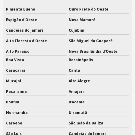
Pimenta Bueno
Ouro Preto do Oeste
Espigão d'Oeste
Nova Mamoré
Candeias do Jamari
Cujubim
Alta Floresta d'Oeste
São Miguel do Guaporé
Alto Paraíso
Nova Brasilândia d'Oeste
Boa Vista
Rorainópolis
Caracaraí
Cantá
Mucajaí
Alto Alegre
Pacaraima
Amajari
Bonfim
Iracema
Normandia
Uiramutã
Caroebe
São João da Baliza
São Luís
Candeias do Jamari