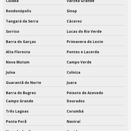
Cuiabá
Várzea Grande
Rondonópolis
Sinop
Tangará da Serra
Cáceres
Sorriso
Lucas do Rio Verde
Barra do Garças
Primavera do Leste
Alta Floresta
Pontes e Lacerda
Nova Mutum
Campo Verde
Juína
Colniza
Guarantã do Norte
Juara
Barra do Bugres
Peixoto de Azevedo
Campo Grande
Dourados
Três Lagoas
Corumbá
Ponta Porã
Naviraí