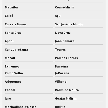
Macaíba
Ceará-Mirim
Caicó
Açu
Currais Novos
São José de Mipibu
Santa Cruz
Nova Cruz
Apodi
João Câmara
Canguaretama
Touros
Macau
Pau dos Ferros
Extremoz
Baraúna
Porto Velho
Ji-Paraná
Ariquemes
Vilhena
Cacoal
Rolim de Moura
Jaru
Guajará-Mirim
Machadinho d'Oeste
Buritis