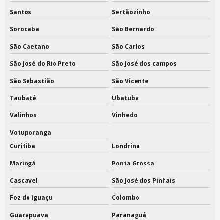
Santos
Sertãozinho
Sacolas retornáveis ecobag
Sorocaba
São Bernardo
Sacolas tnt atacado preço
São Caetano
São Carlos
Sacolas tnt personalizadas em são paulo
São José do Rio Preto
São José dos campos
Sacolas tnt personalizadas preço
São Sebastião
São Vicente
Sacos para sapatos tnt com visor
Taubaté
Ubatuba
Fabricante de embalagem em tnt
Valinhos
Vinhedo
Votuporanga
Embalagem em tnt para revenda
Curitiba
Londrina
Embalagem em tnt no atacado
Maringá
Ponta Grossa
Fabricante de embalagem em tnt no atacado
Cascavel
São José dos Pinhais
Sacola em tnt no atacado
Foz do Iguaçu
Colombo
Fabricante de saco em tnt
Guarapuava
Paranaguá