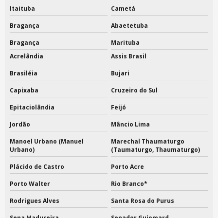
Itaituba
Cametá
Bragança
Abaetetuba
Bragança
Marituba
Acrelândia
Assis Brasil
Brasiléia
Bujari
Capixaba
Cruzeiro do Sul
Epitaciolândia
Feijó
Jordão
Mâncio Lima
Manoel Urbano (Manuel
Marechal Thaumaturgo
Urbano)
(Taumaturgo, Thaumaturgo)
Plácido de Castro
Porto Acre
Porto Walter
Rio Branco*
Rodrigues Alves
Santa Rosa do Purus
Sena Madureira
Senador Guiomard