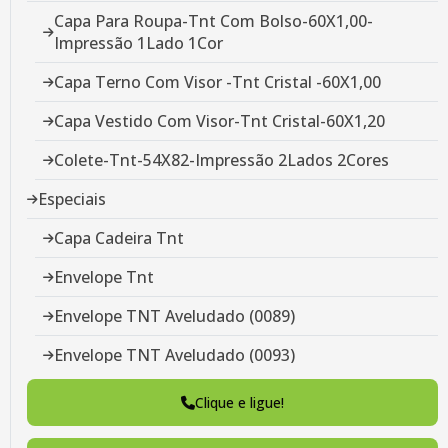
Capa Para Roupa-Tnt Com Bolso-60X1,00-
Impressão 1Lado 1Cor
Capa Terno Com Visor -Tnt Cristal -60X1,00
Capa Vestido Com Visor-Tnt Cristal-60X1,20
Colete-Tnt-54X82-Impressão 2Lados 2Cores
Especiais
Capa Cadeira Tnt
Envelope Tnt
Envelope TNT Aveludado (0089)
Envelope TNT Aveludado (0093)
Envelope-Tnt Aveludado-30X30
Clique e ligue!
Envelope-Veludo-30X45