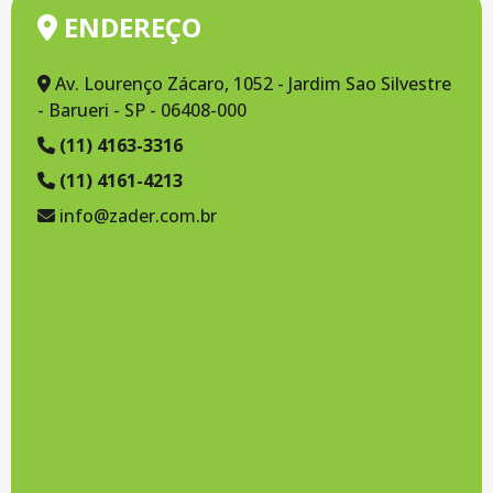
ENDEREÇO
TNT
Embalagem TNT (0054)
Av. Lourenço Zácaro, 1052 - Jardim Sao Silvestre
- Barueri - SP - 06408-000
Embalagem TNT (0059)
(11) 4163-3316
Embalagem TNT (0060)
(11) 4161-4213
Embalagem TNT (0061)
info@zader.com.br
Embalagem TNT (0062)
Embalagem TNT (0063)
Embalagem TNT (0064)
Embalagem TNT (0065)
Embalagem TNT (0066)
Embalagem TNT (0067)