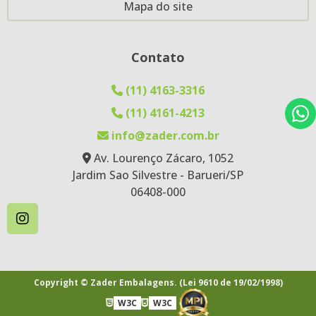
Mapa do site
Lixocar-Tnt-20X30-Impressão 2Lados 2Cores
Lixocar-Tnt-20X35-Impressão 1Lado 4Cores
Contato
Lixocar-Tnt-21,5X26-Impressão 1Lado 1Cor
(11) 4163-3316
Saco -Tnt-20X30-Impressão 1Lado 1Cor
(11) 4161-4213
Saco Com Visor-Tnt Cristal-28X44-Impressão
1Lado 1Cor
info@zader.com.br
Av. Lourenço Zácaro, 1052
Saco Com Visor-Tnt Cristal-28X45-Impressão
Jardim Sao Silvestre - Barueri/SP
1Lado 1Cor
06408-000
Saco Com Visor-Tnt-28X41-Impressão 1Lado
1Cor
Saco-Tnt Cristal-28X38-Impressão 1Lado 1Cor
Saco-Tnt-17X30
Copyright © Zader Embalagens. (Lei 9610 de 19/02/1998)
Saco-Tnt-39X62-Impressão 2Lados 1Cor
W3C
W3C