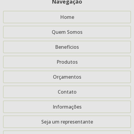
Navegação
Embalagem TNT (0082)
Home
Embalagem TNT (0083)
Quem Somos
Embalagem TNT (0084)
Embalagem TNT (0088)
Benefícios
Embalagem TNT (0091)
Produtos
Embalagem TNT (0092)
Orçamentos
Embalagem TNT (0094)
Embalagem TNT (0098)
Contato
Embalagem-Tnt-5X17
Informações
Lixocar-Tnt-17X26-Impressão-1Lado 1Cor
Seja um representante
Lixocar-Tnt-20X30-Impressão 1Lado 1Cor