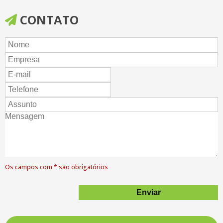
Mochila TNT (0085)
CONTATO
Mochila TNT (0086)
Mochila-Cristal-25X30-Impressão 1Lado 1Cor
Mochila-Flanela-34X45
Sacola-Cristal-44X35-Impressão 2Lados 2Cores
Sacola-Lona-30X30X10-Impressão 2Lados 3Cores
Sacola-Lona-39X40X15
Sacola-Tnt-30X40-Impressão 1Lado 2Cores
Sacola-Tnt-35X40-Impressão 2Lados 1Cor
Os campos com * são obrigatórios
Sacola-Tnt-39X40X20-Impressão 2Lados 2Cores
Sacola-Tnt-45X35-Impressão 1Lado 1Cor
Sacolas TNT