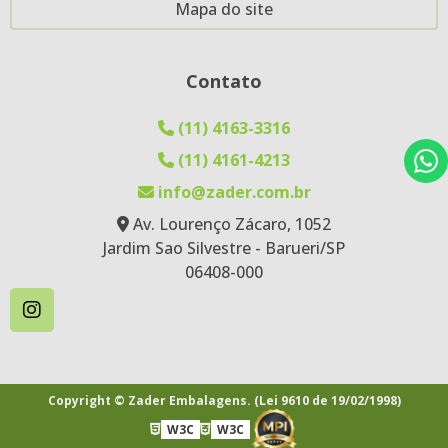
Mapa do site
Lixocar-Tnt-20X30-Impressão 2Lados 2Cores
Lixocar-Tnt-20X35-Impressão 1Lado 4Cores
Contato
Lixocar-Tnt-21,5X26-Impressão 1Lado 1Cor
(11) 4163-3316
Saco -Tnt-20X30-Impressão 1Lado 1Cor
(11) 4161-4213
Saco Com Visor-Tnt Cristal-28X44-Impressão
1Lado 1Cor
info@zader.com.br
Av. Lourenço Zácaro, 1052
Saco Com Visor-Tnt Cristal-28X45-Impressão
Jardim Sao Silvestre - Barueri/SP
1Lado 1Cor
06408-000
Saco Com Visor-Tnt-28X41-Impressão 1Lado
1Cor
Saco-Tnt Cristal-28X38-Impressão 1Lado 1Cor
Saco-Tnt-17X30
Copyright © Zader Embalagens. (Lei 9610 de 19/02/1998)
Saco-Tnt-39X62-Impressão 2Lados 1Cor
W3C
W3C