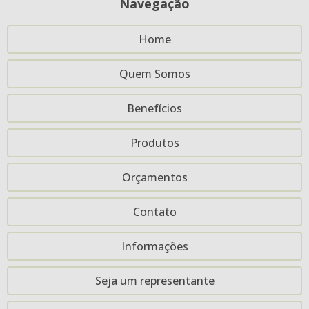
Navegação
Embalagem TNT (0082)
Home
Embalagem TNT (0083)
Quem Somos
Embalagem TNT (0084)
Embalagem TNT (0088)
Benefícios
Embalagem TNT (0091)
Produtos
Embalagem TNT (0092)
Orçamentos
Embalagem TNT (0094)
Embalagem TNT (0098)
Contato
Embalagem-Tnt-5X17
Informações
Lixocar-Tnt-17X26-Impressão-1Lado 1Cor
Seja um representante
Lixocar-Tnt-20X30-Impressão 1Lado 1Cor