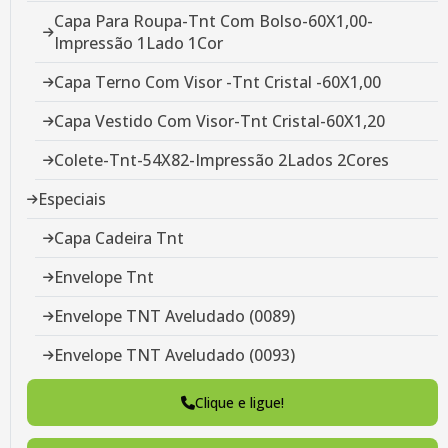
Capa Para Roupa-Tnt Com Bolso-60X1,00-
Impressão 1Lado 1Cor
Capa Terno Com Visor -Tnt Cristal -60X1,00
Capa Vestido Com Visor-Tnt Cristal-60X1,20
Colete-Tnt-54X82-Impressão 2Lados 2Cores
Especiais
Capa Cadeira Tnt
Envelope Tnt
Envelope TNT Aveludado (0089)
Envelope TNT Aveludado (0093)
Envelope-Tnt Aveludado-30X30
Clique e ligue!
Envelope-Veludo-30X45