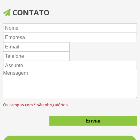
Mochila TNT (0085)
CONTATO
Mochila TNT (0086)
Mochila-Cristal-25X30-Impressão 1Lado 1Cor
Mochila-Flanela-34X45
Sacola-Cristal-44X35-Impressão 2Lados 2Cores
Sacola-Lona-30X30X10-Impressão 2Lados 3Cores
Sacola-Lona-39X40X15
Sacola-Tnt-30X40-Impressão 1Lado 2Cores
Sacola-Tnt-35X40-Impressão 2Lados 1Cor
Os campos com * são obrigatórios
Sacola-Tnt-39X40X20-Impressão 2Lados 2Cores
Sacola-Tnt-45X35-Impressão 1Lado 1Cor
Sacolas TNT