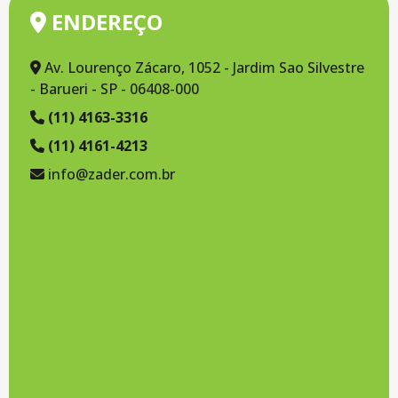
ENDEREÇO
TNT
Embalagem TNT (0054)
Av. Lourenço Zácaro, 1052 - Jardim Sao Silvestre
- Barueri - SP - 06408-000
Embalagem TNT (0059)
(11) 4163-3316
Embalagem TNT (0060)
(11) 4161-4213
Embalagem TNT (0061)
info@zader.com.br
Embalagem TNT (0062)
Embalagem TNT (0063)
Embalagem TNT (0064)
Embalagem TNT (0065)
Embalagem TNT (0066)
Embalagem TNT (0067)